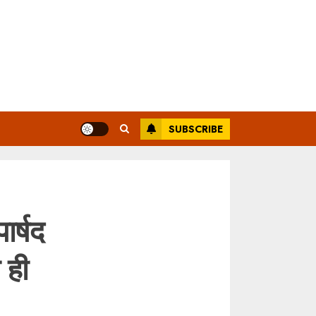
SUBSCRIBE
र्षद
 ही