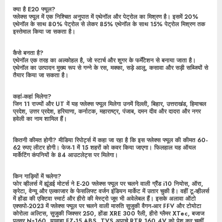
क्या है E20 फ्यूल?
फ्लेक्स फ्यूल में एक निश्चित अनुपात में एथेनॉल और पेट्रोल का मिश्रण है। इसमें 20%
एथेनॉल के साथ 80% पेट्रोल से लेकर 85% एथेनॉल के साथ 15% पेट्रोल मिश्रण तक
इस्तेमाल किया जा सकता है।
कैसे बनता है?
एथेनॉल एक तरह का अल्कोहल है, जो स्टार्च और शुगर के फर्मेंटेशन से बनाया जाता है।
एथेनॉल का उत्पादन मुख्य रूप से गन्ने के रस, मक्का, सड़े आलू, कसावा और सड़ी सब्जियों से
तैयार किया जा सकता है।
कहां-कहां मिलेगा?
जिन 11 राज्यों और UT में यह फ्लेक्स फ्यूल मिलेगा उनमें दिल्ली, बिहार, उत्तराखंड, हिमाचल
प्रदेश, उत्तर प्रदेश, हरियाणा, कर्नाटक, महाराष्ट्र, पंजाब, दमन दीव और दादरा और नगर
हवेली का नाम शामिल हैं।
कितनी कीमत होगी? मीडिया रिपोर्ट्स में कहा जा रहा है कि इस फ्लेक्स फ्यूल की कीमत 60-
62 रुपए लीटर होगी। फेज-1 में 15 शहरों को कवर किया जाएगा। फिलहाल यह ऑयल
मार्केटिंग कंपनियों के 84 आउटलेट्स पर मिलेगा।
किन गाड़ियों में चलेगा?
फोर व्हीलर्स में ह्यूंडई मोटर्स ने E-20 फ्लेक्स फ्यूल पर चलने वाली ग्रैंड i10 नियोस, ऑरा,
क्रेटा, वेन्यू और एल्काजार के फेसलिफ्ट वर्जन इंडियन मार्केट में उतार चुकी है। वहीं टू-व्हीलर्स
में होंडा की एक्टिवा स्मार्ट और हीरो की मेस्ट्रो जूम भी अवेलेबल हैं। इसके अलावा ऑटो
एक्सपो-2023 में फ्लेक्स फ्यूल पर चलने वाली मारुति सुजुकी वैगन-आर FFV और टोयोटा
कोरोला अल्टिस, सुजुकी जिक्सर 250, होंडा XRE 300 रैली, हीरो ग्लैमर XTec, बजाज
पल्सर Ns160, यामाहा FZ-15 ABS, TVS अपाचे RTR 160 4V को पेश कर चुकीं