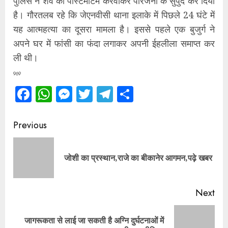
पुलिस ने शव का पोस्टमार्टम करवाकर परिजनों के सुपुर्द कर दिया
है। गौरतलब रहे कि जेएनवीसी थाना इलाके में पिछले 24 घंटे में
यह आत्महत्या का दूसरा मामला है। इससे पहले एक बुजुर्ग ने
अपने घर में फांसी का फंदा लगाकर अपनी ईहलीला समाप्त कर
ली थी।
969
Facebook
WhatsApp
Messenger
Twitter
Telegram
Share
Continue
Previous
Reading
Pre
जोशी का प्रस्थान,राजे का बीकानेर आगमन,पढ़े खबर
pos
Next
जागरूकता से लाई जा सकती है अग्नि दुर्घटनाओं में
Next