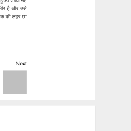
हुंचते तख्तसिंह
्भीर है और उसे
ं शोक की लहर छा
Next