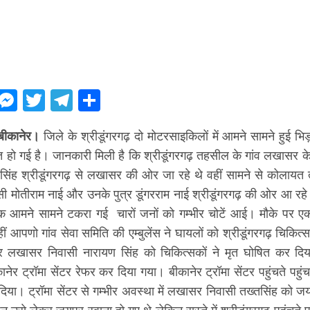
ebook
WhatsApp
Messenger
Twitter
Telegram
Share
बीकानेर।
जिले के श्रीडूंगरगढ़ दो मोटरसाइकिलों में आमने सामने हुई भिड़
त हो गई है। जानकारी मिली है कि श्रीडूंगरगढ़ तहसील के गांव लखासर 
सिंह श्रीडूंगरगढ़ से लखासर की ओर जा रहे थे वहीं सामने से कोलायत 
ी मोतीराम नाई और उनके पुत्र डूंगरराम नाई श्रीडूंगरगढ़ की ओर आ रहे
इक आमने सामने टकरा गई चारों जनों को गम्भीर चोटें आई। मौके पर एकत्
वहीं आपणो गांव सेवा समिति की एम्बुलेंस ने घायलों को श्रीडूंगरगढ़ चिकित
 पर लखासर निवासी नारायण सिंह को चिकित्सकों ने मृत घोषित कर दिय
नेर ट्रॉमा सेंटर रेफर कर दिया गया। बीकानेर ट्रॉमा सेंटर पहुंचते पहुं
 दिया। ट्रॉमा सेंटर से गम्भीर अवस्था में लखासर निवासी तख्तसिंह को ज