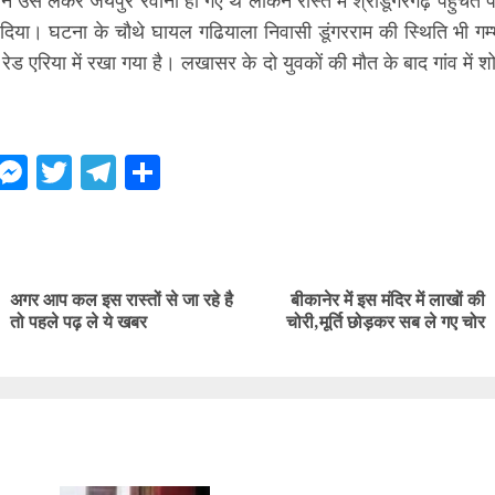
से लेकर जयपुर रवाना हो गए थे लेकिन रास्ते में श्रीडूंगरगढ़ पहुंचते प
 दिया। घटना के चौथे घायल गढियाला निवासी डूंगरराम की स्थिति भी गम
े रेड एरिया में रखा गया है। लखासर के दो युवकों की मौत के बाद गांव मे
ebook
WhatsApp
Messenger
Twitter
Telegram
Share
ue
g
अगर आप कल इस रास्तों से जा रहे है
बीकानेर में इस मंदिर में लाखों की
Previous
Next
तो पहले पढ़ ले ये खबर
चोरी,मूर्ति छोड़कर सब ले गए चोर
post:
post: