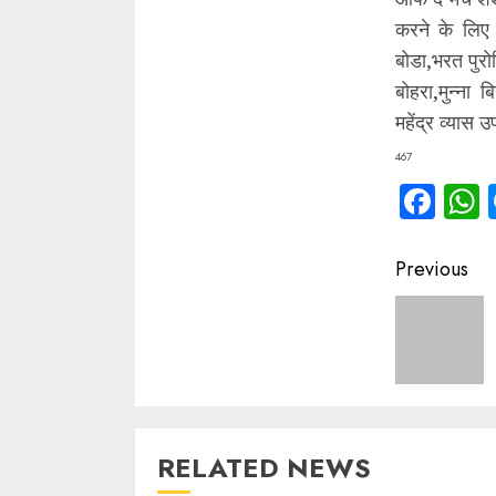
करने के लिए प
बोडा,भरत पुरो
बोहरा,मुन्ना
महेंद्र व्यास 
467
Fac
Contin
Previous
Readin
RELATED NEWS