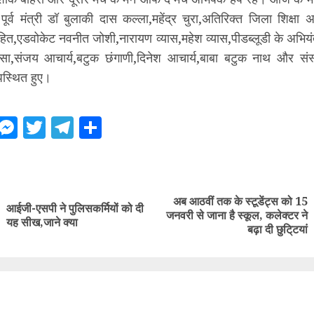
ूर्व मंत्री डॉ बुलाकी दास कल्ला,महेंद्र चुरा,अतिरिक्त जिला शिक्षा
हित,एडवोकेट नवनीत जोशी,नारायण व्यास,महेश व्यास,पीडब्लूडी के अभियं
 बिसा,संजय आचार्य,बटुक छंगाणी,दिनेश आचार्य,बाबा बटुक नाथ और संस्
उपस्थित हुए।
ebook
WhatsApp
Messenger
Twitter
Telegram
Share
ue
g
अब आठवीं तक के स्टूडेंट्स को 15
आईजी-एसपी ने पुलिसकर्मियों को दी
Previous
Next
जनवरी से जाना है स्कूल, कलेक्टर ने
यह सीख,जाने क्या
post:
post:
बढ़ा दी छुटि्टयां