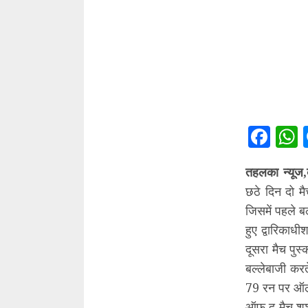
Fac
तहलका न्यूज,
छठे दिन दो म
जिसमें पहले ब
हुए द्वारिकाध
दूसरा मैच पुस
बल्लेबाजी कर
79 रन पर ऑल 
ऑफ द मैच शशा