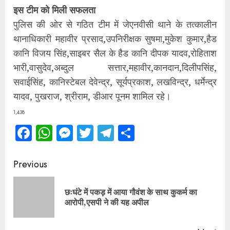
इस टीम को मिली सफलता
पुलिस की ओर से गठित टीम में जेएनवीसी थाने के तत्कालीन
थानाधिकारी महावीर प्रसाद,उपनिरीक्षक सुषमा,मुकेश कुमार,हैड
कानि विजय सिंह,साइबर सैल के हैड कानि दीपक यादव,रोहिताश
भारी,वासुदेव,अब्दुल सत्तार,महावीर,कानदान,दिलीपसिंह,
सवाईसिंह, कानिस्टेबल देवेन्द्र, सूर्यप्रकाश, लखविन्द्र, धर्मेन्द्र
यादव, पुखराज, श्रीराम, डीआर पूनम शामिल रहे।
1,438
Facebook
WhatsApp
Messenger
Twitter
Telegram
Share
Continue
Previous
Reading
छःघंटे में पकड़ में आया गौवंश के साथ कुकर्म का
Pre
आरोपी,एसपी ने की यह अपील
pos