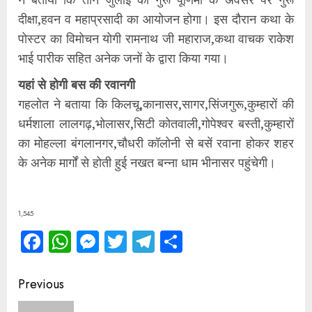
दीक्षा,हवन व महाप्रसादी का आयोजन होगा। इस दौरान कथा के
पोस्टर का विमोचन योगी रामनाथ जी महाराज,कथा वाचक राकेश
भाई पारीक सहित अनेक जनों के द्वारा किया गया।
यहां से होगी बस की रवानगी
गहलोत ने बताया कि किलचू,कानासर,सागर,सिंजगुरू,कुम्हारों की
धर्मशाला लालगढ़,भोलासर,सिटी कोतवाली,गोपेश्वर बस्ती,कुम्हारों
का मोहल्ला बंगलानगर,चौधरी कॉलोनी से बसें रवाना होकर शहर
के अनेक मार्गों से होती हुई नखत बन्ना धाम भीनासर पहुंचेगी।
1,545
Facebook
WhatsApp
Messenger
Twitter
Telegram
Share
Continue
Previous
Reading