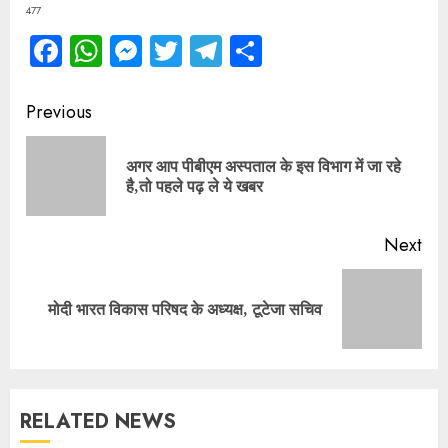
477
Facebook
WhatsApp
Messenger
Twitter
Telegram
Share
Continue
Previous
Reading
अगर आप पीबीएम अस्पताल के इस विभाग में जा रहे
Pre
है,तो पहले पढ़ ले ये खबर
pos
Next
Next
मोदी भारत विकास परिषद के अध्यक्ष, टूटेजा सचिव
post:
RELATED NEWS