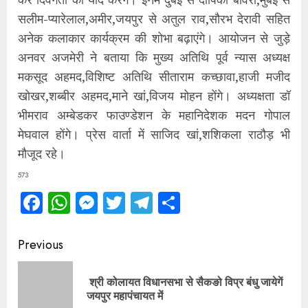
सलीम-प्यारेलाल,अमीर,जयपुर से अतुल राव,सौरभ देरावी सहित
अनेक कलाकार कार्यक्रम की शोभा बढ़ाएंगे। आयोजन से जुड़े
अनवर अजमेरी ने बताया कि मुख्य अतिथि पूर्व न्यास अध्यक्ष
मकसूद अहमद,विशिष्ट अतिथि सीताराम कच्छावा,हाजी मजीद
खोखर,शब्बीर अहमद,माने खां,विजय मोहन होंगे। अध्यक्षता डॉ
भीमराव अम्बेडकर फाउण्डेशन के महानिदेशक मदन गोपाल
मेघवाल होंगे। प्रेस वार्ता में साजिद खां,शशिकला राठौड़ भी
मौजूद रहे।
573
Facebook
WhatsApp
Messenger
Twitter
Telegram
Share
Continue
Previous
Reading
श्री कोलायत विधानसभा से सैकङो विप्र बंधु जायेगें
Pre
जयपुर महापंचायत में
pos