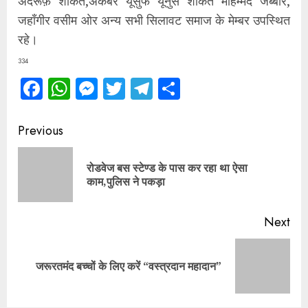
अदरूफ़ शौकत,अकबर यूसुफ यूनुस शौकत मोहम्मद जब्बार,
जहाँगीर वसीम ओर अन्य सभी सिलावट समाज के मेम्बर उपस्थित
रहे।
334
Facebook
WhatsApp
Messenger
Twitter
Telegram
Share
Continue
Previous
Reading
रोडवेज बस स्टेण्ड के पास कर रहा था ऐसा
Pre
काम,पुलिस ने पकड़ा
pos
Next
Next
जरूरतमंद बच्चों के लिए करें “वस्त्रदान महादान”
post: