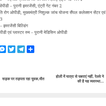
पीडी – पुरानी इमरजेंसी, एंट्री गेट नंबर 2
सूति रोग ओपीडी, मुख्यमंत्री निशुल्क जांच योजना सैंपल कलेक्शन सेंटर ए
 3
– इमरजेंसी बिल्डिंग
ीडी एवं प्लास्टर रुम – पुरानी मेडिसिन ओपीडी
ebook
WhatsApp
Messenger
Twitter
Telegram
Share
ue
g
होली में यात्रा से घबराएं नहीं, रेलवे ने
Previous
Next
सड़क पर तड़पता रहा युवक,मौत
की है यह व्यवस्था…
post:
post: