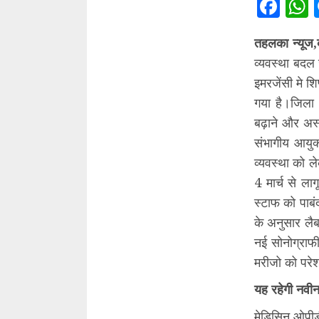
Fac
तहलका न्यूज,
व्यवस्था बदल
इमरजेंसी मे श
गया है।जिला 
बढ़ाने और अस
संभागीय आयुक
व्यवस्था को ल
4 मार्च से ल
स्टाफ को पाबं
के अनुसार लैब
नई सोनोग्राफ
मरीजो को परे
यह रहेगी नवीन
मेडिसिन ओपीडी