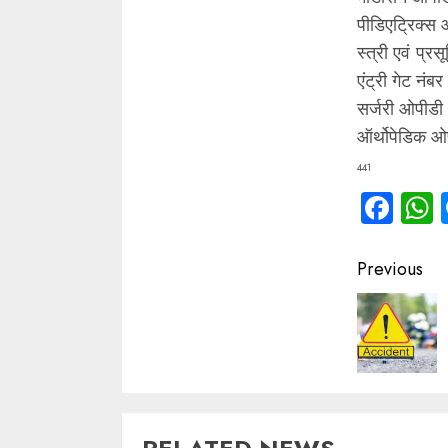
पीडिएट्रिक्स ओ
स्त्री एवं प्र
एंट्री गेट नंबर
सर्जरी ओपीडी 
ऑर्थोपेडिक ओप
441
Fac
Contin
Previous
Readin