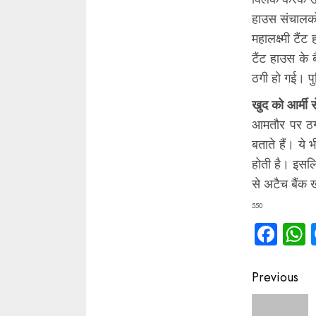
हाउस संचालकों
महालक्ष्मी टै
टैंट हाउस के
ठगी हो गई। पु
खुद को आर्मी स
आमतौर पर ठग 
बताते हैं। ये 
होती है। इसल
से अटैच बैंक 
550
Fac
Contin
Previous
Readin