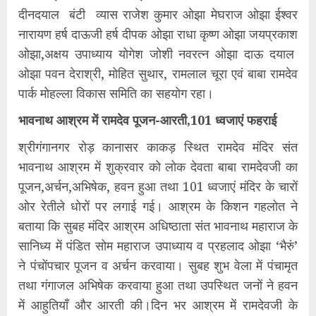
दीनदयाल बंटी व्यास राजेश कुमार ओझा मेघराज ओझा ईश्वर
नारायण हर्ष दाऊजी हर्ष दीपक ओझा राधा कृष्ण ओझा जयप्रकाश
ओझा,अक्षय उपाध्याय योगेश जोशी नवरत्न ओझा दाऊ दयाल
ओझा पवन देराश्री, मोहित सुथार, रामलाल चूरा एवं बाबा रामदेव
पार्क मोहल्ला विकास समिति का सहयोग रहा।
भावनाथ आश्रम में रामदेव पूजन-आरती,101 ध्वजाएं फहराई
श्रीगंगानगर रोड़ कानासर काकड़ स्थित रामदेव मंदिर संत
भावनाथ आश्रम में शुक्रवार को लोक देवता बाबा रामदेवजी का
पूजन,अर्चन,अभिषेक, हवन हुआ तथा 101 ध्वजाएं मंदिर के चारों
ओर रेतीले धोरों पर लगाई गई। आश्रम के किशन गहलोत ने
बताया कि सुबह मंदिर आश्रम अधिष्ठाता संत भावनाथ महाराज के
सानिध्य में पंडित सोम महाराज उपाध्याय व प्रहलाद ओझा ‘भैरुं’
ने पंचोंपचार पूजन व अर्चन करवाया। सुबह शुभ वेला में पंचामृत
तथा गंगाजल अभिषेक करवाया हुआ तथा उपस्थित जनों ने हवन
में आहुतियाँ और आरती की।दिन भर आश्रम में रामदेवजी के