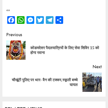
464
Facebook
WhatsApp
Messenger
Twitter
Telegram
Share
Continue
Previous
Reading
कोडमदेसर पैदलयात्रियों के लिए सेवा शिविर 15 को
Pre
होगा रवाना
pos
Next
चौखूंटी पुलिए पर थार- वैन की टक्कर,स्कूली बच्चे
Next
घायल
post: