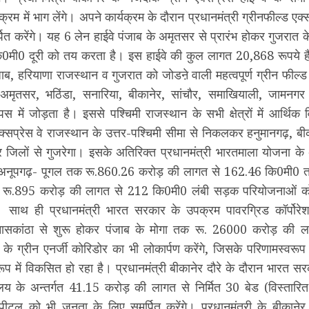
रम में भाग लेंगे। अपने कार्यक्रम के दौरान प्रधानमंत्री ग्रीनफील्ड एक्
र्पित करेंगे। यह 6 लेन हाईवे पंजाब के अमृतसर से प्रारंभ होकर गुजरा
मी0 दूरी को तय करता है। इस हाईवे की कुल लागत 20,868 रूपये ह
ंजाब, हरियाणा राजस्थान व गुजरात को जोडऩे वाली महत्वपूर्ण ग्रीन फील्
 अमृतसर, भठिंडा, सनारिया, बीकानेर, सांचौर, समाखियाली, जामनग
आपस में जोड़ता है। इससे पश्चिमी राजस्थान के सभी क्षेत्रों में आर्थि
्सप्रेस वे राजस्थान के उत्तर-पश्चिमी सीमा से निकलकर हनुमानगढ़, बी
र जिलों से गुजरेगा। इसके अतिरिक्त प्रधानमंत्री भारतमाला योजना के अन
 अनूपगढ़- पूगल तक रू.860.26 करोड़ की लागत से 162.46 कि0मी0 त
रू.895 करोड़ की लागत से 212 कि0मी0 लंबी सड़क परियोजनाओं को 
े। साथ ही प्रधानमंत्री भारत सरकार के उपक्रम पावरग्रिड कॉर्पोरेशन 
नासकांठा से शुरू होकर पंजाब के मोगा तक रू. 26000 करोड़ की 
के ग्रीन एनर्जी कोरिडोर का भी लोकार्पण करेंगे, जिसके परिणामस्वरूप
प में विकसित हो रहा है। प्रधानमंत्री बीकानेर दौरे के दौरान भारत स
ालय के अन्तर्गत 41.15 करोड़ की लागत से निर्मित 30 बेड (विस्तारि
ॉस्पीटल को भी जनता के लिए समर्पित करेंगे। प्रधानमंत्री के बीकाने