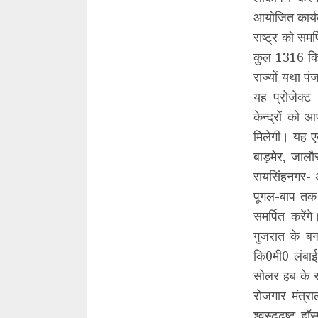
आयोजित कार्यक्
राष्ट्र को सम
कुल 1316 कि0
राज्यों यथा प
यह प्रोजेक्ट
केन्द्रों को 
मिलेगी। यह एक
बाड़मेर, जालौ
रायसिंहनगर-
पूगल-बाप तक 
समर्पित करेंग
गुजरात के ब
कि0मी0 लंबाई 
सोलर हब के रू
रोजगार मंत्र
श्वस्ढ्ढष्ट ह