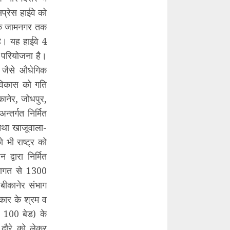
सप्रेस हाईवे को
त के जामनगर तक
ै। यह हाईवे 4
ड परियोजना है।
र जैसे औधेगिक
क विकास को गति
कानेर, जोधपुर,
्तर्गत निर्मित
था खाजूवाला-
भी राष्ट्र को
द्वारा निर्मित
लागत से 1300
 बीकानेर संभाग
रकार के श्रम व
त 100 बेड) के
र दौरे को लेकर