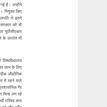
ई है। उन्होंने
। नियुक्त किए
ुलपति ने इतने
य सरकार को भी
 पर यूपीसीएआर
 के उपरांत भी
विश्ववि‌द्यालय
तिगत लाभ के लिए
़दीक औ‌द्योगिक
 में रहने वाले
और प्रशासनिक गैर
न चिन्ह लग रहे
ार्थी परिषद कल