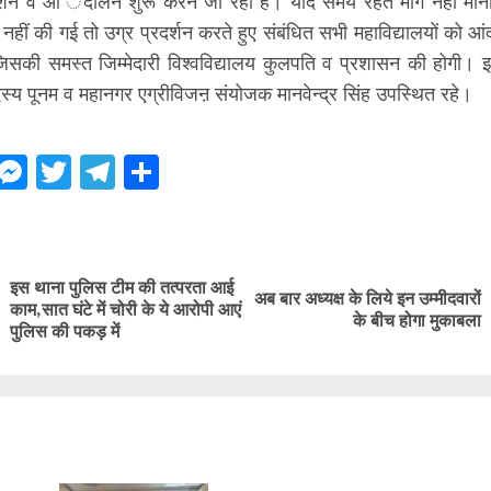
रदर्शन व आ ंदोलन शुरू करने जा रही है। यदि समय रहते माँगे नहीं मा
नहीं की गई तो उग्र प्रदर्शन करते हुए संबंधित सभी महावि‌द्यालयों को आ
िसकी समस्त जिम्मेदारी विश्ववि‌द्यालय कुलपति व प्रशासन की होगी। इस
स्य पूनम व महानगर एग्रीविजऩ संयोजक मानवेन्द्र सिंह उपस्थित रहे।
ebook
WhatsApp
Messenger
Twitter
Telegram
Share
ue
g
इस थाना पुलिस टीम की तत्परता आई
अब बार अध्यक्ष के लिये इन उम्मीदवारों
Previous
Next
काम,सात घंटे में चोरी के ये आरोपी आएं
के बीच होगा मुकाबला
post:
post:
पुलिस की पकड़ में