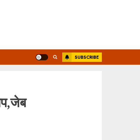
SUBSCRIBE
प,जेब