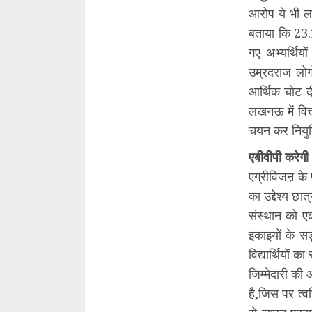
आरोप ये भी लग
बताया कि 23.
गए अभ्यर्थिय
उम्रदराज लोग
आर्थिक चोट द
लखनऊ में वित
चयन कर नियुक
एबीवीपी करेग
एग्रीविजऩ के 
का उ‌द्देश्य छ
संस्थान को एक
इकाइयों के सड
वि‌द्यार्थियों 
जिम्मेदारी की
है,जिस पर त्व