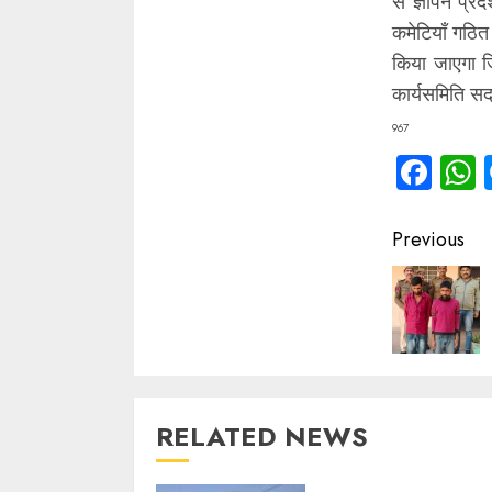
से ज्ञापन प्
कमेटियाँ गठित 
किया जाएगा ज
कार्यसमिति सद
967
Fac
Contin
Previous
Readin
RELATED NEWS