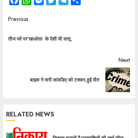
Facebook
WhatsApp
Messenger
Twitter
Telegram
Share
Continue
Previous
Reading
Pre
तीज पर्व पर’खाओसा के देशी घी सातू
pos
Next
Next
बाइक ने मारी कांवडिए को टक्कर,हुई मौत
post:
RELATED NEWS
निकाय चुनावों में प्रत्याशियों की खर्च सीमा