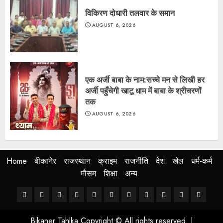
विकिरण दोधारी तलवार के समान
AUGUST 6, 2026
एक अर्जी बाबा के नाम:सच्चे मन से लिखी हर
अर्जी पहुँचेगी खाटू धाम में बाबा के श्रीचरणों
तक
AUGUST 6, 2026
Home
बीकानेर
राजस्थान
क्राइम
राजनीति
देश
खेल
धर्म-कर्म
मौसम
शिक्षा
अन्य
Home
बीकानेर
राजस्थान
क्राइम
राजनीति
देश
खेल
धर्म-
मौसम
शिक्षा
अन्य
कर्म
Bikaner Tahlka Copyright © All rights reserved.
|