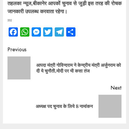
तहलका न्यूज,बीकानेर आपकों चुनाव से जुड़ी इस तरह की रोचक
जानकारी उपलब्ध करवाता रहेगा।
552
Facebook
WhatsApp
Messenger
Twitter
Telegram
Share
Continue
Previous
Reading
आपदा मंत्री गोविन्दराम ने केन्द्रीय मंत्री अर्जुनराम को
Pre
दी ये चुनौती,मोदी पर भी कसा तंज
pos
Next
Next
अध्यक्ष पद चुनाव के लिये 8 नामांकन
post: