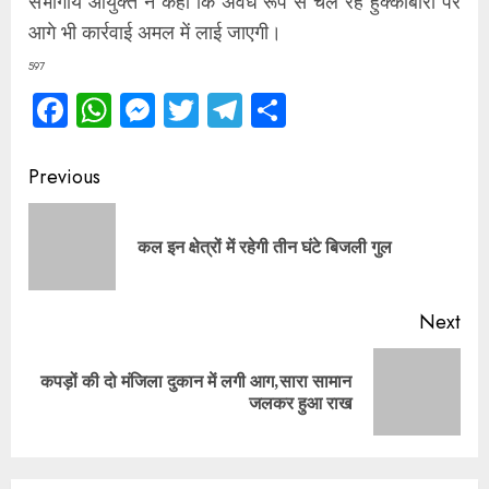
संभागीय आयुक्त ने कहा कि अवैध रूप से चल रहे हुक्काबारों पर
आगे भी कार्रवाई अमल में लाई जाएगी।
597
Facebook
WhatsApp
Messenger
Twitter
Telegram
Share
Continue
Previous
Reading
Pre
कल इन क्षेत्रों में रहेगी तीन घंटे बिजली गुल
pos
Next
कपड़ों की दो मंजिला दुकान में लगी आग,सारा सामान
Next
जलकर हुआ राख
post: