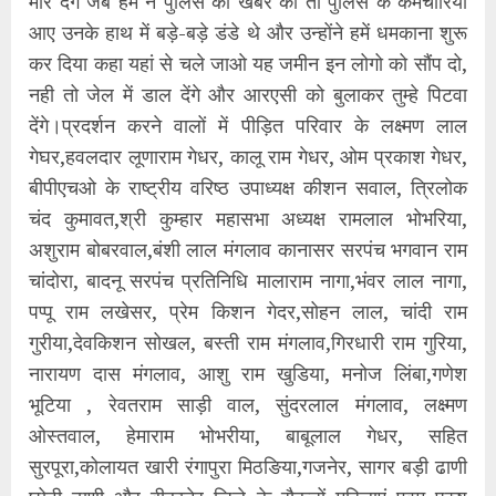
मार देंगे जब हम ने पुलिस को खबर की तो पुलिस के कर्मचारियों
आए उनके हाथ में बड़े-बड़े डंडे थे और उन्होंने हमें धमकाना शुरू
कर दिया कहा यहां से चले जाओ यह जमीन इन लोगो को सौंप दो,
नही तो जेल में डाल देंगे और आरएसी को बुलाकर तुम्हे पिटवा
देंगे।प्रदर्शन करने वालों में पीड़ित परिवार के लक्ष्मण लाल
गेघर,हवलदार लूणाराम गेधर, कालू राम गेधर, ओम प्रकाश गेधर,
बीपीएचओ के राष्ट्रीय वरिष्ठ उपाध्यक्ष कीशन सवाल, त्रिलोक
चंद कुमावत,श्री कुम्हार महासभा अध्यक्ष रामलाल भोभरिया,
अशुराम बोबरवाल,बंशी लाल मंगलाव कानासर सरपंच भगवान राम
चांदोरा, बादनू सरपंच प्रतिनिधि मालाराम नागा,भंवर लाल नागा,
पप्पू राम लखेसर, प्रेम किशन गेदर,सोहन लाल, चांदी राम
गुरीया,देवकिशन सोखल, बस्ती राम मंगलाव,गिरधारी राम गुरिया,
नारायण दास मंगलाव, आशु राम खुडिया, मनोज लिंबा,गणेश
भूटिया , रेवतराम साड़ी वाल, सुंदरलाल मंगलाव, लक्ष्मण
ओस्तवाल, हेमाराम भोभरीया, बाबूलाल गेधर, सहित
सुरपूरा,कोलायत खारी रंगापुरा मिठङिया,गजनेर, सागर बड़ी ढाणी