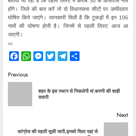
बताया जा रहा है कि पहली लिस्ट में करीब 50 के आसपास नाम
होंगे। जिले की बात करें तो दो विधानसभा सीटों पर उम्मीदवार
घोषित किये जाएंगे। जानकारी मिली है कि टुकड़ों में इन 106
नामों की घोषणा होनी है। जिनमें से पहली लिस्ट आज आ
जाएगी।
930
Facebook
WhatsApp
Messenger
Twitter
Telegram
Share
Continue
Previous
Reading
शहर के इस स्थान से निकलेगी मां करणी की शाही
Pre
सवारी
pos
Next
कांग्रेस की पहली सूची जारी,इनको मिला यहां से
Next