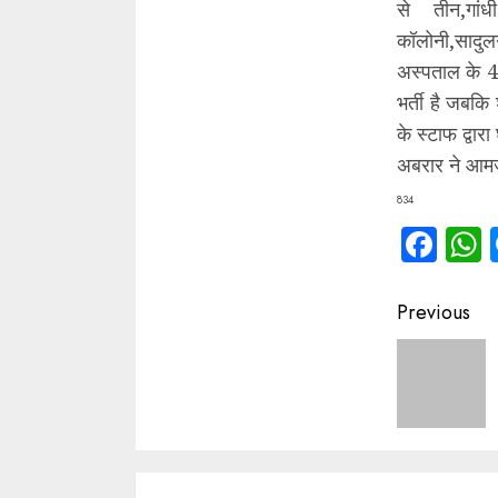
से तीन,गां
कॉलोनी,सादुल
अस्पताल के 4 र
भर्ती है जबक
के स्टाफ द्वार
अबरार ने आमज
834
Fac
Contin
Previous
Readin