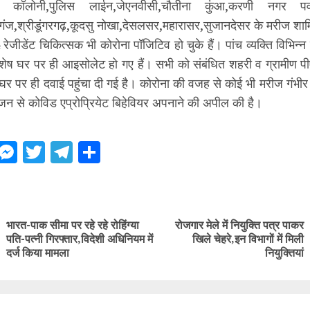
धी कॉलोनी,पुलिस लाईन,जेएनवीसी,चौतीना कुंआ,करणी नगर पव
गंज,श्रीडूंगरगढ़,कूदसु नोखा,देसलसर,महारासर,सुजानदेसर के मरीज शाम
ेजीडेंट चिकित्सक भी कोरोना पॉजिटिव हो चुके हैं। पांच व्यक्ति विभिन्न वा
ि शेष घर पर ही आइसोलेट हो गए हैं। सभी को संबंधित शहरी व ग्रामीण 
ा घर पर ही दवाई पहुंचा दी गई है। कोरोना की वजह से कोई भी मरीज गंभीर न
न से कोविड एप्रोप्रियेट बिहेवियर अपनाने की अपील की है।
ebook
WhatsApp
Messenger
Twitter
Telegram
Share
ue
g
भारत-पाक सीमा पर रहे रहे रोहिंग्या
रोजगार मेले में नियुक्ति पत्र पाकर
Previous
Next
पति-पत्नी गिरफ्तार,विदेशी अधिनियम में
खिले चेहरे,इन विभागों में मिली
post:
post:
दर्ज किया मामला
नियुक्तियां