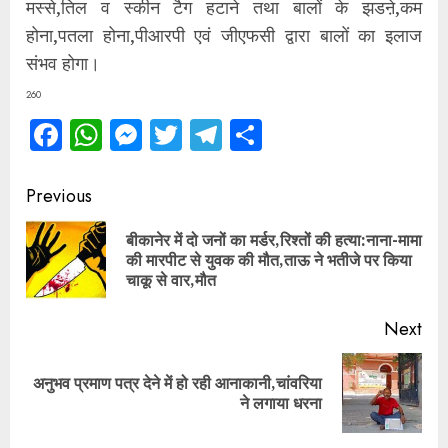
मस्से,तिल व स्कीन टैग हटाने तथा बालों के झडऩे,कम
होना,पतला होना,पीआरपी एवं जीएफसी द्वारा बालों का इलाज
संभव होगा।
260
Facebook
WhatsApp
Messenger
Twitter
Telegram
Share
Continue
Previous
Reading
बीकानेर में दो जनों का मर्डर,रिश्तों की हत्या:नाना-मामा
Pre
की मारपीट से युवक की मौत,ताऊ ने भतीजे पर किया
pos
चाकू से वार,मौत
Next
अनुभव प्रमाण पत्र देने में हो रही आनाकानी,चांवरिया
Next
ने लगाया धरना
post: