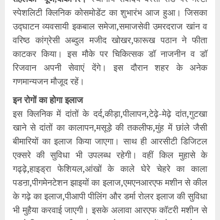
स्पेशलिटी क्लिनिक कोसमोडेंट का शुभारंभ आज हुआ। जिसका
उद्घाटन व्यवसायी इकबाल समेजा,समाजसेवी उमरदराज खांन व
वरिष्ठ कांग्रेसी अब्दुल मजीद खोखर,फारूख पठान ने फीता
काटकर किया। इस मौके पर चिकित्सक डॉ नाजनीन व डॉ
रिजवान अपनी सेवाएं देंगे। इस दौरान शहर के अनेक
गणमान्यजन मौजूद रहें।
इन रोगों का होगा इलाज
इस क्लिनिक में दांतों के दर्द,कीड़ा,पीलापन,टेढ़े-मेढ़े दांत,गुटखा
खाने से दांतों का कालापन,मसूड़े की तकलीफ,मुंह में छांले जैसी
बीमारियों का इलाज किया जाएगा। साथ ही आरसीटी डिजिटल
एक्सरे की सुविधा भी उपलब्ध रहेगी। वहीं किल मुहासे के
गढ्ढ़े,हाइड्रा फेशियल,आंखों के काले घेरे चेहरे का काला
पडऩा,पीगमेनटेशन झाइयों का इलाज,एमएनआरएफ मशीन से कील
के गढ़े का इलाज,पीआपी पीलिंग और डर्मा रोलर इलाज की सुविधा
भी मुहैया करवाई जाएगी। इसके अलावा आरएफ कॉटरी मशीन से