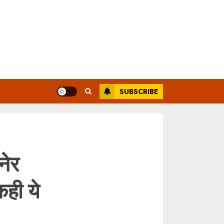
SUBSCRIBE
नेर
कही ये