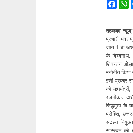
Fac
तहलका न्यूज,
प्रभारी भंवर 
जोन 1 बी अध्
के विश्वनाथ,
शिवरतन ओझा क
मनोनीत किया 
इसी प्रकार र
को महामंत्री
रजनीकांत दाध
सिद्धमुख के 
पुरोहित, छत्
सदस्य नियुक्
सारस्वत को ह