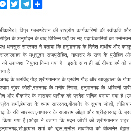
ebook
WhatsApp
Messenger
Twitter
Telegram
Share
बीकानेर।
विप्र फाउण्डेशन की राष्ट्रीय कार्यकारिणी की स्वीकृति औ
पुरोहित के अनुमोदन के बाद विभिन्न पदों पर नए पदाधिकारियों का मनोनय
यक्ष धनसुख सारस्वत ने बताया कि हनुमानगढ़ के दिनेश दाधीच और कालू
 सरदारशहर के मधुसूदन राजपुरोहित, नापासर के राज के पुरोहित औ
ो उपाध्यक्ष नियुक्त किया गया है। इसके साथ ही डाॅ. दीपक हर्ष को सं
गया है।
ाजगढ़ के अरविंद गौड़,श्रीगंगानगर के प्रवीण गौड़ और खाजूवाला के गोपाल
, श्याम सुंदर जोशी,रतनगढ़ के मनीष रिणवा, हनुमानगढ़ के अश्विनी पार
ीच और बीकानेर के नारायण पारीक को प्रदेश सचिव बनाया गया है।उन्ह
वासुदेव शर्मा,हेमासर के श्याम सारस्वत,बीकानेर के सुभाष जोशी, तोलि
तरगढ़ के रवि सारस्वत,नापासर के राजाराम ओझा और श्रीडूंगरगढ़ के ब्र
त किया गया है।ओझा ने बताया कि मदन जोशी को श्रीगंगानगर शहर जिल
नुमानगढ़,शंभूदयाल शर्मा को चूरू,सुनील तावणिया को बीकानेर देहात 