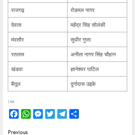
राजगढ़
रोडमल नागर
देवास
महेंद्र सिंह सोलंकी
मंदसौर
सुधीर गुप्ता
रतलाम
अनीता नागर सिंह चौहान
खंडवा
ज्ञानेश्वर पाटिल
बैतूल
दुर्गादास उइके
1,162
Facebook
WhatsApp
Messenger
Twitter
Telegram
Share
Continue
Previous