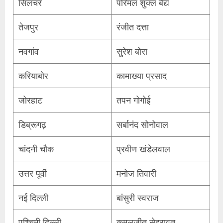
सिलचर
परिमल शुक्ल बैद्य
तेजपुर
रंजीत दत्ता
नवगांव
सुरेश बोरा
करियाबोर
कामाख्या प्रसाद
जोरहाट
तपन गोगोई
डिब्रूगढ़
सर्बानंद सोनोवाल
चांदनी चौक
प्रवीण खंडेलवाल
उत्तर पूर्वी
मनोज तिवारी
नई दिल्ली
बांसुरी स्वराज
पश्चिमी दिल्ली
कमलजीत सेहरावत