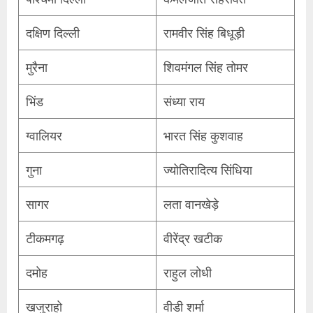
दक्षिण दिल्ली
रामवीर सिंह बिधूड़ी
मुरैना
शिवमंगल सिंह तोमर
भिंड
संध्या राय
ग्वालियर
भारत सिंह कुशवाह
गुना
ज्योतिरादित्य सिंधिया
सागर
लता वानखेड़े
टीकमगढ़
वीरेंद्र खटीक
दमोह
राहुल लोधी
खजुराहो
वीडी शर्मा