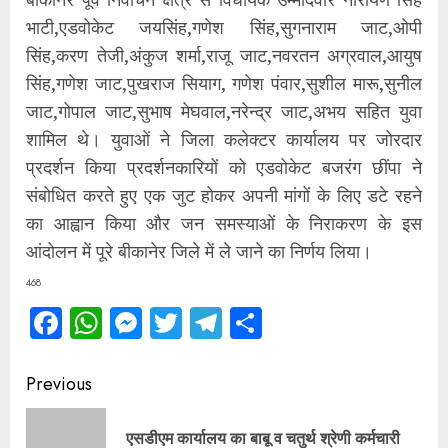
भाटी,एडवोकेट जयसिंह,गणेश सिंह,सुगनाराम जाट,ओपी
सिंह,करण तेजी,अंकुज शर्मा,राजू जाट,नवरतन अग्रवाल,आयुष
सिंह,गणेश जाट,पुखराज सियाग, गणेश पंवार,सुशील मारू,सुनील
जाट,गोपाल जाट,सुभाष मेघवाल,नरेन्द्र जाट,अभय सहित युवा
शामिल थे। युवाओं ने जिला कलेक्टर कार्यालय पर जोरदार
प्रदर्शन किया प्रदर्शनकारियों को एडवोकेट बजरंग छींपा ने
संबोधित करते हुए एक जुट होकर अपनी मांगों के लिए डटे रहने
का आह्वान किया और जन समस्याओं के निराकरण के इस
आंदोलन में पूरे बीकानेर जिले में ले जाने का निर्णय लिया।
468
Facebook
WhatsApp
Messenger
Twitter
Telegram
Share
Continue
Previous
Reading
एसडीएम कार्यालय का बाबू व चतुर्थ श्रेणी कर्मचारी
Pre