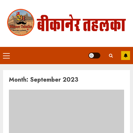
Skip
to
content
Primary
Menu
Month:
September 2023