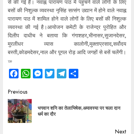
से की गई है। नवाह्न पारायण पाठ में पहुंचने वाले लोगों के लिए
बसों की निशुल्क व्यवस्था नृसिंह सत्संग उद्यान में होने वाले नवाह्न
पारायण पाठ में शामिल होने वाले लोगों के लिए बसों की निशुल्क
व्यवस्था की गई है।आयोजन कमेटी के राजेन्द्र पुरोहित और
दिलीप दाधीच ने बताया कि गंगाशहर,भीनासर,सुजानदेसर,
मुरलीधर व्यास कालोनी,मुक्ताप्रसाद,सर्वोदय
बस्ती,कोडमदेसर,नाल और पूगल रोड़ आदि जगहों से बसें चलेंगी।
159
Facebook
WhatsApp
Messenger
Twitter
Telegram
Share
Continue
Previous
Reading
भगवान शनि का तेलाभिषेक,अमावस्या पर चला दान
Pre
धर्म का दौर
pos
Next