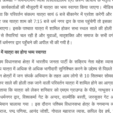
संघ अध्यक्ष – जयनारायण व्यास विश्वविद्यालय श्री अरुण आचार्य के नेतृत्व मे
 कार्यकर्ताओं की मौजूदगी में यात्रा का भव्य स्वागत किया जाएगा। मीडिय
या कि परिवर्तन संकल्प यात्रा सायं 6 बजे बीकानेर में प्रवेश करेगी और 
ार जब यात्रा शाम को 7:15 बजे धर्म नगर द्वार के पास पहुंचेगी तो इसका
जाएगा। इसके पश्चात यात्रा में शामिल होकर सभा स्थल साले की होली पह
से तैयारियां चल रही है और युवाओं, मातृशक्ति और समाज के सभी वर्ग
ं धर्मनगर द्वार पहुँचने की अपील भी की गयी है।
व में यात्रा का होगा भव्य स्वागत
 विधानसभा क्षेत्र में भारतीय जनता पार्टी के सक्रिय नेता महेश व्यास द
प यात्रा में अधिक से अधिक भागीदारी सुनिश्चित करने के उद्देश्य से पिछ
न क्षेत्रों में जन संपर्क अभियान के तहत आम लोगो से 10 सितम्बर सोम
ेकर साले की होली तक जाने वाली परिवर्तन यात्रा में शामिल होने का आग्
 बताया कि यात्रा को लेकर शनिवार को एमएम ग्राउण्ड के पीछे, नत्थुसर
 धर्मनगर द्वार, विश्वकर्मा गेट के अन्दर, वाल्मीकि बस्ती, जस्सुसर गेट 
यान चालाया गया । इस दौरान पश्चिम विधानसभा क्षेत्र के गणमान्य व्य
हाराज, पप्पू पणिया, आनंद जोशी, गोपाल महाराज व्यास, कपिल देव हर्ष,