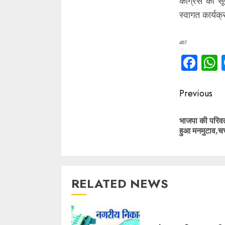
कांग्रेस का 
स्वागत कार्यक्
487
Fac
Contin
Previous
Readin
भाजपा की परिवर्
हुआ मनमुटाव,चर्च
RELATED NEWS