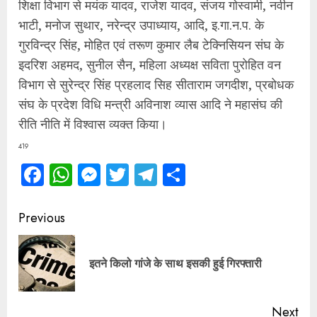
शिक्षा विभाग से मयंक यादव, राजेश यादव, संजय गोस्वामी, नवीन
भाटी, मनोज सुथार, नरेन्द्र उपाध्याय, आदि, इ.गा.न.प. के
गुरविन्द्र सिंह, मोहित एवं तरूण कुमार लैब टेक्निसियन संघ के
इदरिश अहमद, सुनील सैन, महिला अध्यक्ष सविता पुरोहित वन
विभाग से सुरेन्द्र सिंह प्रहलाद सिह सीताराम जगदीश, प्रबोधक
संघ के प्रदेश विधि मन्त्री अविनाश व्यास आदि ने महासंघ की
रीति नीति में विश्वास व्यक्त किया।
419
Facebook
WhatsApp
Messenger
Twitter
Telegram
Share
Continue
Previous
Reading
Pre
इतने किलो गांजे के साथ इसकी हुई गिरफ्तारी
pos
Next