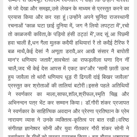
से जो देखा और समझा,उसे लेखन के माध्यम से प्रस्तुत करने का
प्रयास किया और कर रहा हूं।उन्होंने अपने चुनिंदा राजस्थानी
रचनाओं ‘काळ घटा छाई दुनिया में, जग नै लियो लपट्टा में’,रचो
तो काळजयी कविता,के पड़ियो हंसी ठट्ठां में’,जद सूं आ पिछमी
हवा चाली है,धन गैला मुलक कदैयी हथियारां रै तो कदैई टैरिफ रै
बळ माथै,केई देसां नै अणूता डरावै,अर आखै संसार नै बापोती
मान’र धणियाप जतावै’,सावचेत! आ राफड़लीला घणा दिन नीं
चालै,जद भी केई देस आपस में एकट कर’और ‘सामी छाती ऊभा
हुय जावैला तो थांरौ धणियाप धूड़ री ढिगली दांई बिखर जावैला’
प्रस्तुत कर श्रोताओं की तालियां बटोरी।इससे पहले अतिथियों
ने स्वर्णकार का माला,साफा,शॉल,श्रीफल,स्मृति चिह्न और
अभिनन्दन पत्र भेंट कर सम्मान किया। डॉ.गौरी शंकर प्रजापत
ने स्वर्णकार के साहित्यिक अवदान और प्रेरणा प्रतिष्ठान के प्रेम
नारायण व्यास ने उनके व्यक्तित्व-कृतित्व पर बात रखी।वरिष्ठ
संगीतज्ञ ज्ञानेश्वर सोनी और युवा गीतकार गौरी शंकर सोनी ने
स्वर्णकार के गीतों को सस्वर प्रस्तुत किया। इस दौरान अशफाक