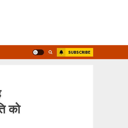
SUBSCRIBE
ह
ति को