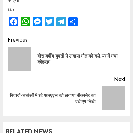
जाएगा।
1,133
Facebook
WhatsApp
Messenger
Twitter
Telegram
Share
Continue
Previous
Reading
बीस वर्षीय युवती ने लगाया मौत को गले,घर में मचा
Pre
कोहराम
pos
Next
विवादों-चर्चाओं में रहे आरएएस को लगाया बीकानेर का
Next
एडीएम सिटी
post:
RELATED NEWS