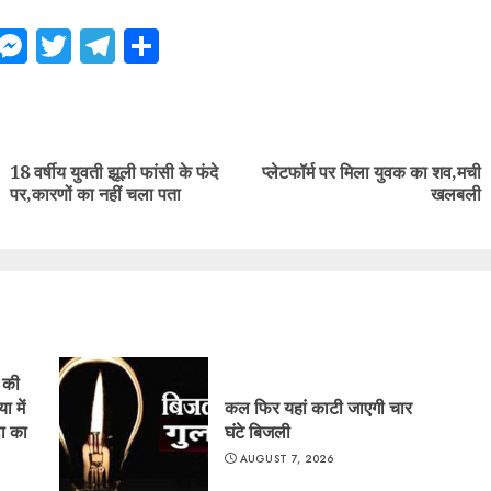
ebook
WhatsApp
Messenger
Twitter
Telegram
Share
ue
g
18 वर्षीय युवती झूली फांसी के फंदे
प्लेटफॉर्म पर मिला युवक का शव,मची
Previous
Next
पर,कारणों का नहीं चला पता
खलबली
post:
post:
ं की
ा में
कल फिर यहां काटी जाएगी चार
ा का
घंटे बिजली
AUGUST 7, 2026