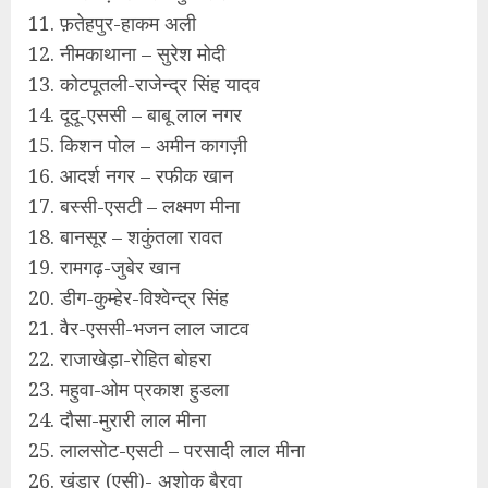
11. फ़तेहपुर-हाकम अली
12. नीमकाथाना – सुरेश मोदी
13. कोटपूतली-राजेन्द्र सिंह यादव
14. दूदू-एससी – बाबू लाल नगर
15. किशन पोल – अमीन कागज़ी
16. आदर्श नगर – रफीक खान
17. बस्सी-एसटी – लक्ष्मण मीना
18. बानसूर – शकुंतला रावत
19. रामगढ़-जुबेर खान
20. डीग-कुम्हेर-विश्वेन्द्र सिंह
21. वैर-एससी-भजन लाल जाटव
22. राजाखेड़ा-रोहित बोहरा
23. महुवा-ओम प्रकाश हुडला
24. दौसा-मुरारी लाल मीना
25. लालसोट-एसटी – परसादी लाल मीना
26. खंडार (एसी)- अशोक बैरवा