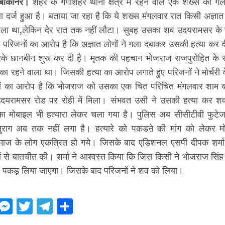
बीकानेर।
शहर के गंगाशहर थाना क्षेत्र में रहने वाले एक शख्स की गल
 दर्ज हुआ है। बताया जा रहा है कि ये शख्स मंगलवार रात किसी अज्ञात
ला था,लेकिन देर रात तक नहीं लौटा। सुबह उसका शव उदयरामसर के 
परिजनों का आरोप है कि अज्ञात लोगों ने गला दबाकर उसकी हत्या कर दी
रके छानबीन शुरू कर दी है। मृतक की पहचान भोजराज राजपुरोहित के रूप 
ी का रहने वाला था। जिसकी हत्या का आरोप लगाते हुए परिजनों ने मोर्चरी 
ों का आरोप है कि भोजराज को उसका एक चित परिचित मंगलवार शाम 
यरामसर रोड पर रोही में मिला। संभवत उसी ने उसकी हत्या कर शव 
ा मोबाइल भी हत्यारा लेकर चला गया है। पुलिस अब सीसीटीवी फुटेज
राग अब तक नहीं लगा है। हत्यारे को पकडऩे की मांग को लेकर मोर
माज के लोग एकत्रित हो गये। जिसके बाद एडिशनल एसपी दीपक शर्मा म
ं से बातचीत की। शर्मा ने आश्वस्त किया कि जिस किसी ने भोजराज सिंह 
ल पकड़ लिया जाएगा। जिसके बाद परिजनों ने शव को लिया।
ebook
WhatsApp
Messenger
Twitter
Telegram
Share