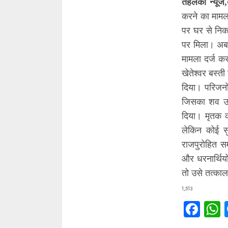
तहलका न्यूज,
करने का मामला
पर घर से निक
पर मिला। अब 
मामला दर्ज क
खेतेश्वर बस्त
दिया। परिजन
जिसका शव उद
दिया। मृतक क
लेकिन कोई सु
राजपुरोहित स
और धरनार्थियो
तो उसे तत्का
1,513
Fac