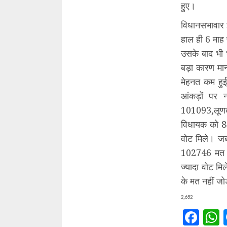
हुए।
विधानसभावार इ
हाल ही 6 माह 
उसके बाद भी 
बड़ा कारण मा
मेहनत कम हुई
आंकड़ों पर
101093,लूण
विधायक को 88
वोट मिले। जब
102746 मत हा
ज्यादा वोट मि
के मत नहीं जोड
2,652
Fac