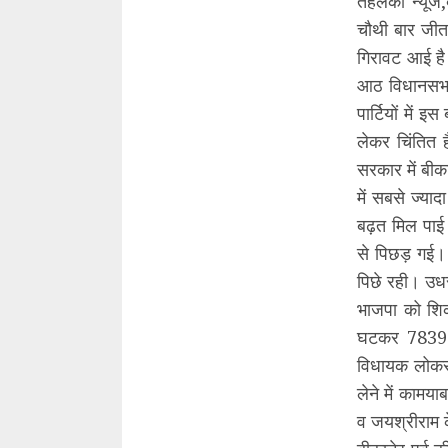
तहलका न्यूज,ब
चौथी बार जीत 
गिरावट आई है
आठ विधानसभा 
पार्टियों मे
लेकर चिंतित 
सरकार में बीका
में सबसे ज्या
बढ़त मिल पाई
से पिछड़ गई। 
पिछे रही। उध
भाजपा को शिक
घटकर 7839 र
विधायक लोकसभ
लेने में कामय
व जयश्रीराम 