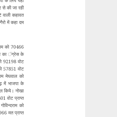
ा के लिये यहां
र से की जा रही
ूटे वाली कहावत
गैरो में कहा दम
्दराम को 70466
ो का ंग्रेस के
ल को 92198 वोट
 को 57851 वोट
राम मेघवाल को
़ में भाजपा के
िल किये। नोखा
01 वोट प्राप्त
गोविन्दराम को
66 मत प्राप्त