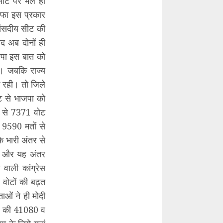
 सीट पर भले ही
 दफा इस प्रकार
संसदीय सीट की
द अब दोनों ही
जपा इस बात को
े। जबकि राज्य
गे रही। तो जिले
ोट से भाजपा को
ं से 7371 वोट
ं 9590 मतों से
 भारी अंतर से
ाई और यह अंतर
ाली कांग्रेस
वोटों की बढ़त
ाओं ने ही मोदी
िम की 41080 व