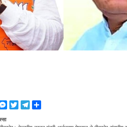
ebook
WhatsApp
Messenger
Twitter
Telegram
Share
्सा