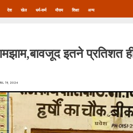
देश
खेल
धर्म-कर्म
मौसम
शिक्षा
अन्य
ामझाम,बावजूद इतने प्रतिशत ही 
RIL 19, 2024