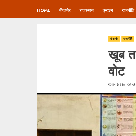
HOME
बीकानेर
राजस्थान
क्राइम
राजनीति
बीकानेर
राजनीति
खूब त
वोट
JN BISSA
AP