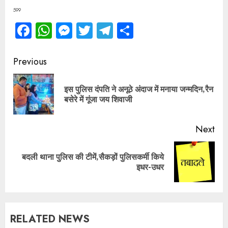
599
Facebook
WhatsApp
Messenger
Twitter
Telegram
Share
Continue
Previous
Reading
इस पुलिस दंपति ने अनूठे अंदाज में मनाया जन्मदिन,रैन
Pre
बसेरे में गूंजा जय शिवाजी
pos
Next
बदली थाना पुलिस की टीमें,सैकड़ों पुलिसकर्मी किये
Next
इधर-उधर
post:
RELATED NEWS