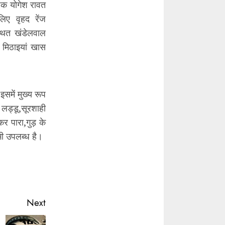
शक योगेश रावत
िए वृहद रेंज
थित खंडेलवाल
 मिठाइयां खास
में मुख्य रूप
ळ लड्डू,सूरशाही
र पारा,गुड़ के
ी उपलब्ध है।
Next