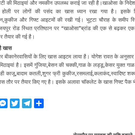
लिटी की मिठाइयां और नमकीन उपलब्ध कराई जा रही है।खाओसा के निदे
 होली पर लोगों की पसंद का खास ध्यान रखा गया है। इसके ल
कीन,कुकीज और गिफ्ट आइटमों की रखी गई। भुट्टा चौराह के समीप स्
र,जयपुर रोड स्थित प्रतिष्ठान पर “खाओसा”ब्रांड की एक से बढ़कर एक
पर तैयार की गई है।
है खास
 बीकानेरवासियों के लिए खास आइटम लाया है। योगेश रावत के अनुसार इस
 मिठाइयां है। इसमें गुंजिया,बेसन की चक्की,गाळ के लड्डू,केसर युक्त गा
 ही काजू,बादाम कतली,शुगर फ्री कुकीज,रसमलाई,कलाकंद,स्वादिष्ट शक्क
ास तौर पर तैयार किए गए है। इसके अलावा चॉकलेट के खास गिफ्ट पैक भ
ebook
WhatsApp
Messenger
Twitter
Telegram
Share
ue
g
सेल्समैन पर ग्राहक की राशि हड़पने