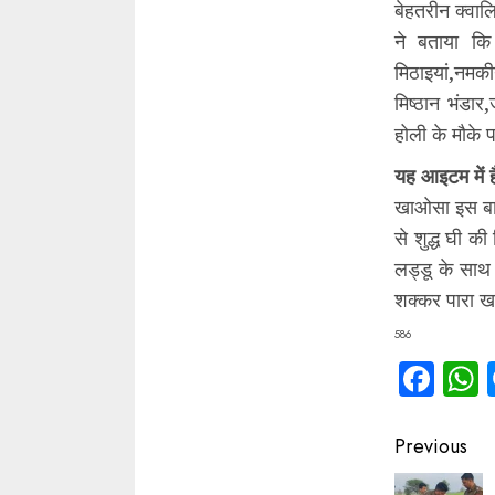
बेहतरीन क्वा
ने बताया कि
मिठाइयां,नम
मिष्ठान भंडा
होली के मौके 
यह आइटम में 
खाओसा इस बार
से शुद्ध घी की
लड्डू के साथ
शक्कर पारा ख
586
Fac
Contin
Previous
Readin