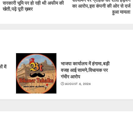
सरकारी भूमि पर हो रही थी अफीम की
Previous
Next
का आरोप,इस कंपनी की ओर से दर्ज
खेती,पढ़े पूरी ख़बर
post:
post:
हुआ मामला
भाजपा कार्यालय में हंगामा,बड़ी
 में
वजह आई सामने,विधायक पर
गंभीर आरोप
AUGUST 6, 2026