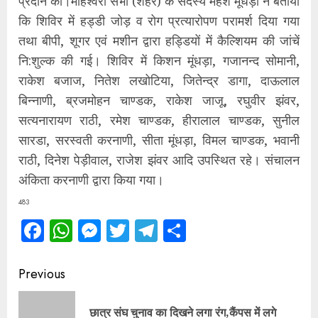
प्रदान की।माहेश्वरी सभा (शहर) के सदस्य महेश मूंधड़ा ने बताया
कि शिविर में हड्डी जोड़ व रोग प्रत्यारोपण परामर्श दिया गया
तथा बीपी, शूगर एवं मशीन द्वारा हड्डियों में कैल्शियम की जांचें
नि:शुल्क की गई। शिविर में किशन मूंधड़ा, गजानन्द सोमानी,
राकेश बजाज, नितेश लखोटिया, जितेन्द्र डागा, दाऊलाल
बिन्नाणी, ब्रजमोहन चाण्डक, राकेश जाजू, रघुवीर झंवर,
सत्यनारायण राठी, रमेश चाण्डक, हीरालाल चाण्डक, सुनील
सारडा, सरस्वती करनाणी, सीता मूंधड़ा, विमल चाण्डक, भवानी
राठी, दिनेश पेड़ीवाल, राजेश झंवर आदि उपस्थित रहे। संचालन
अंकिता करनाणी द्वारा किया गया।
483
Facebook
WhatsApp
Messenger
Twitter
Telegram
Share
Continue
Previous
Reading
छात्र संघ चुनाव का दिखने लगा रंग,कैंपस में लगे
Pre