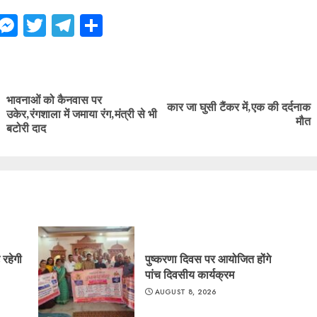
ebook
WhatsApp
Messenger
Twitter
Telegram
Share
ue
g
भावनाओं को कैनवास पर
कार जा घुसी टैंकर में,एक की दर्दनाक
Previous
Next
उकेर,रंगशाला में जमाया रंग,मंत्री से भी
मौत
post:
post:
बटोरी दाद
े रहेगी
पुष्करणा दिवस पर आयोजित होंगे
पांच दिवसीय कार्यक्रम
AUGUST 8, 2026