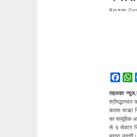
JN BISSA
JU
Fac
तहलका न्यूज,
श्रीमद्भागवत
कलश याऋा निक
का सामूहिक आ
से 4 सेक्टर
यात्रा जाएगी