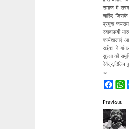
समाज में सरक
चाहिए जिसके 
प्रमुख जयराम च
स्वावलम्बी भार
कार्यशालाएं 
राईका ने बांग
सुरक्षा की सम
देवेंद्र,दिलि
355
Fac
Contin
Previous
Readin