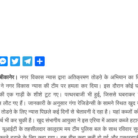
ebook
WhatsApp
Messenger
Twitter
Telegram
Share
बीकानेर।
नगर विकास न्यास द्वारा अतिक्रमण तोडऩे के अभियान का व
ों ने नगर विकास न्यास की टीम पर हमला कर दिया। इस दौरान कोई घ
 की एक गाड़ी के शीशे टूट गए। पत्थरबाजी भी हुई, जिससे घबराकर 
लौट गए हैं। जानकारी के अनुसार गंगा रेजिडेन्सी के सामने स्थित खुद ख
तोडऩे के लिए न्यास पिछले कई दिनों से चेतावनी दे रहा है। यहां कब्जों क
र्च भी कर चुकी है। खुद संभागीय आयुक्त ने इस एरिया में आकर कब्जे हटा
थे। यूआईटी के तहसीलदार कालूराम मय टीम पुलिस बल के साथ रविवार सुबह
कब्जे हटाने के लिए कहा गया। इस बीच कहा सुनी हो गई और पत्थरबाज