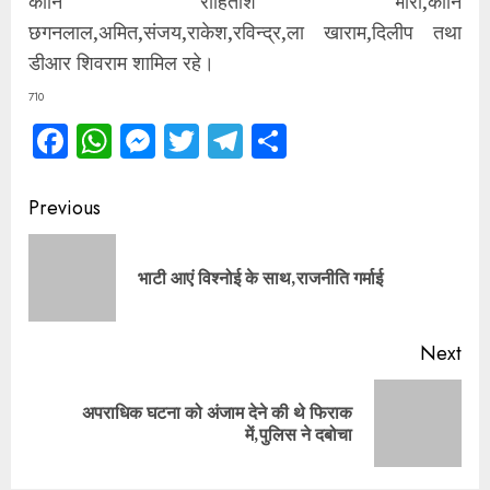
कानि रोहिताश भारी,कानि
छगनलाल,अमित,संजय,राकेश,रविन्द्र,ला खाराम,दिलीप तथा
डीआर शिवराम शामिल रहे।
710
Facebook
WhatsApp
Messenger
Twitter
Telegram
Share
Continue
Previous
Reading
Pre
भाटी आएं विश्नोई के साथ,राजनीति गर्माई
pos
Next
अपराधिक घटना को अंजाम देने की थे फिराक
Next
में,पुलिस ने दबोचा
post: