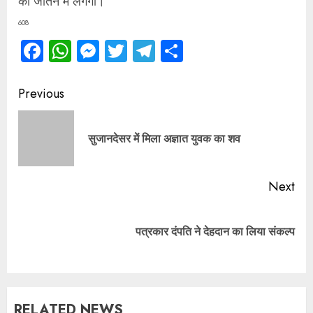
को जीतने में लगेगी।
608
Facebook
WhatsApp
Messenger
Twitter
Telegram
Share
Continue
Previous
Reading
Pre
सुजानदेसर में मिला अज्ञात युवक का शव
pos
Next
Next
पत्रकार दंपति ने देहदान का लिया संकल्प
post:
RELATED NEWS