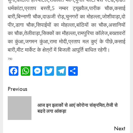
धर्मकांटा,प्रताप बस्ती,5 नम्बर ट्यूबवैल,पारीक चौक,कसाई
बारी,बिन्नाणी चौक,दाऊजी रोड़,चुनगरों का मोहल्ला,जोशीवाड़ा,दो
पीर,डागा चौक,सिपाईयों का मोहल्ला,बांठियों का चौक,असानियों
का चौक,तेलीवाड़ा,सिक्कों का मौहल्ला,रामपुरिया कॉलेज,बख्तावरों
का कुंआ,जगमन कुंआ,रामा मोदी,प्रताप मल कुएं के पीछे,कसाई
बारी,मीट मार्केट के क्षेत्रों में बिजली आपूर्ति बाधित रहेगी।
750
Facebook
WhatsApp
Messenger
Twitter
Telegram
Share
Continue
Previous
Reading
आज इन इलाकों से आएं कोरोना संक्रमित,तेजी से
Pre
बढऩे लगा आंकड़ा
pos
Next