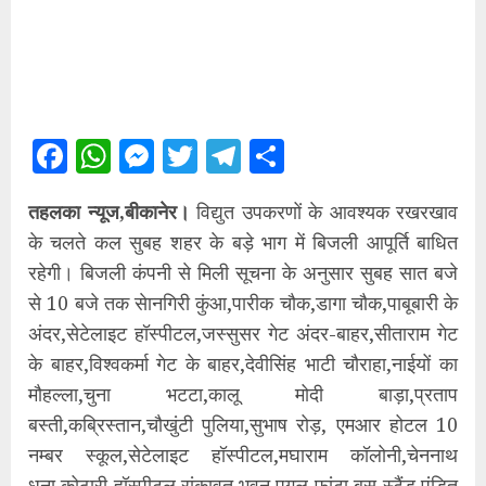
Facebook
WhatsApp
Messenger
Twitter
Telegram
Share
तहलका न्यूज,बीकानेर।
विद्युत उपकरणों के आवश्यक रखरखाव
के चलते कल सुबह शहर के बड़े भाग में बिजली आपूर्ति बाधित
रहेगी। बिजली कंपनी से मिली सूचना के अनुसार सुबह सात बजे
से 10 बजे तक सेानगिरी कुंआ,पारीक चौक,डागा चौक,पाबूबारी के
अंदर,सेटेलाइट हॉस्पीटल,जस्सुसर गेट अंदर-बाहर,सीताराम गेट
के बाहर,विश्वकर्मा गेट के बाहर,देवीसिंह भाटी चौराहा,नाईयों का
मौहल्ला,चुना भटटा,कालू मोदी बाड़ा,प्रताप
बस्ती,कब्रिस्तान,चौखुंटी पुलिया,सुभाष रोड़, एमआर होटल 10
नम्बर स्कूल,सेटेलाइट हॉस्पीटल,मघाराम कॉलोनी,चेननाथ
धुना,कोठारी हॉस्पीटल,रांकावत भवन,पुगल फांटा बस स्टैंड,पंडि़त